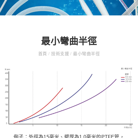
最小彎曲半徑
首頁
/
技術支援
/
最小彎曲半徑
例子：外徑為15毫米、壁厚為1.0毫米的PTFE管，