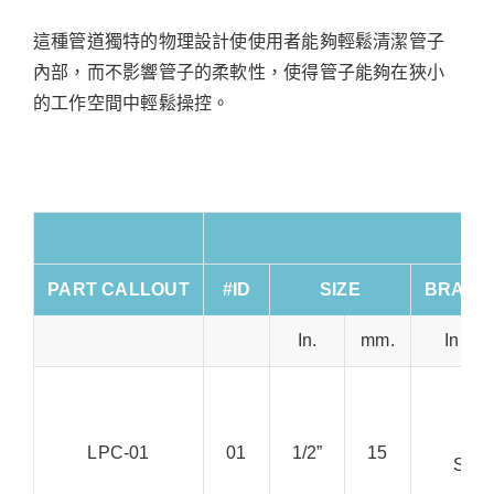
這種管道獨特的物理設計使使用者能夠輕鬆清潔管子
內部，而不影響管子的柔軟性，使得管子能夠在狹小
的工作空間中輕鬆操控。
PART CALLOUT
#ID
SIZE
BRAID 
In.
mm.
In.
LPC-01
01
1/2”
15
SS, 
RC