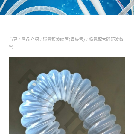
首頁
/
產品介紹
/
鐵氟龍波紋管(螺旋管)
/
鐵氟龍大間距波紋
管