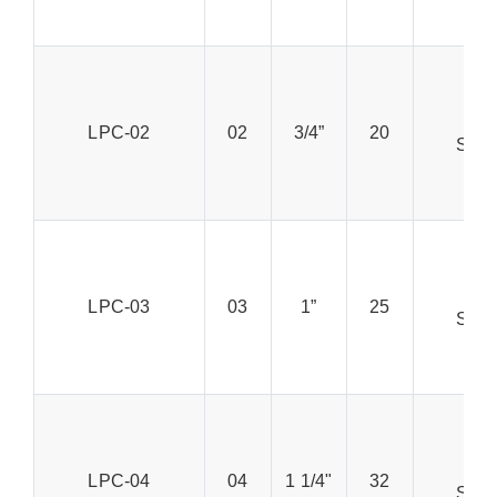
K
LPC-02
02
3/4”
20
SS, 
RC
K
LPC-03
03
1”
25
SS, 
RC
K
LPC-04
04
1 1/4"
32
SS, 