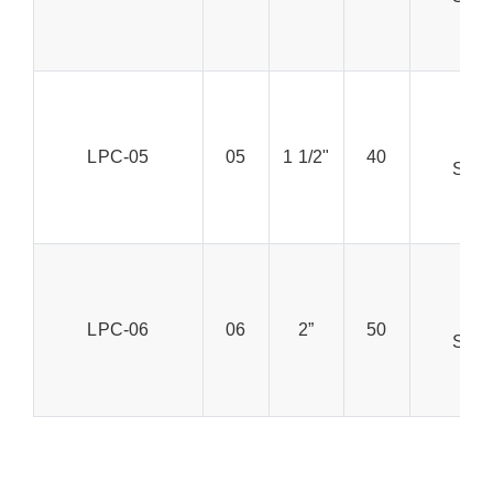
RC
K
LPC-05
05
1 1/2"
40
SS, 
RC
K
LPC-06
06
2”
50
SS, 
RC
K