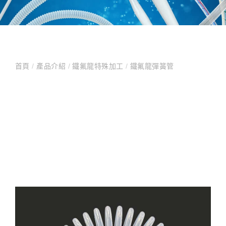
首頁
/
產品介紹
/
鐵氟龍特殊加工
/
鐵氟龍彈簧管