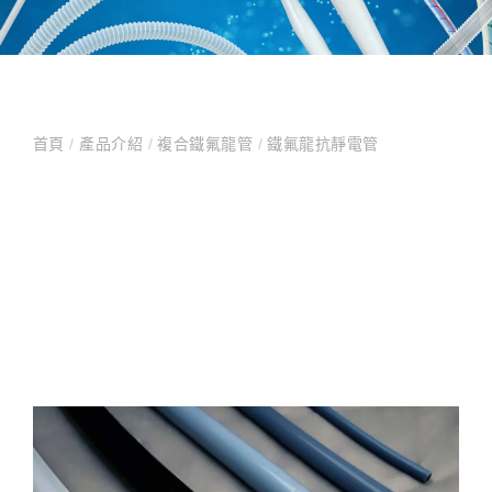
首頁
/
產品介紹
/
複合鐵氟龍管
/
鐵氟龍抗靜電管