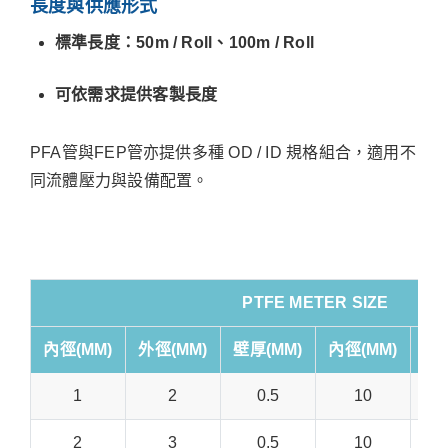
長度與供應形式
標準長度：50m / Roll、100m / Roll
可依需求提供客製長度
PFA管與FEP管亦提供多種 OD / ID 規格組合，適用不
同流體壓力與設備配置。
PTFE METER SIZE
內徑(MM)
外徑(MM)
壁厚(MM)
內徑(MM)
外徑
1
2
0.5
10
2
3
0.5
10