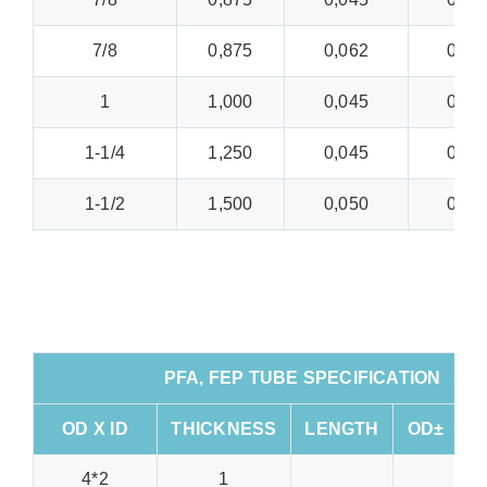
7/8
0,875
0,062
0,01
1
1,000
0,045
0,00
1-1/4
1,250
0,045
0,00
1-1/2
1,500
0,050
0,00
PFA, FEP TUBE SPECIFICATION (
OD X ID
THICKNESS
LENGTH
OD±
T
4*2
1