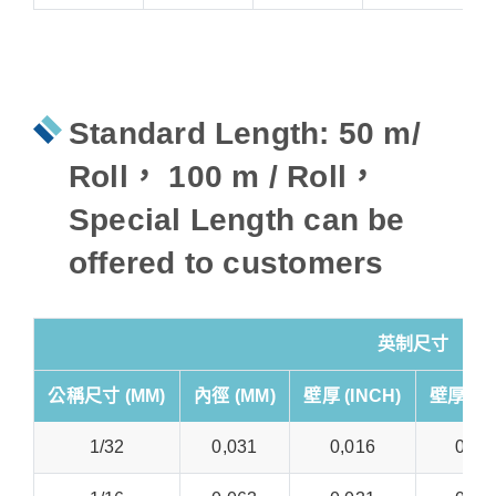
Standard Length: 50 m/
Roll， 100 m / Roll，
Special Length can be
offered to customers
英制尺寸
公稱尺寸 (MM)
內徑 (MM)
壁厚 (INCH)
壁厚公差 
1/32
0,031
0,016
0,00