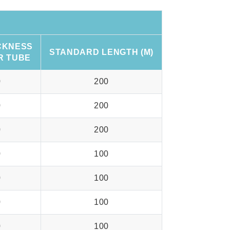
CKNESS
STANDARD LENGTH (M)
R TUBE
0
200
0
200
0
200
0
100
0
100
0
100
0
100