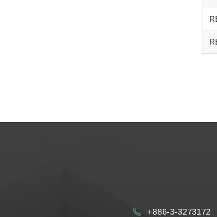
R
R
+886-3-3273172