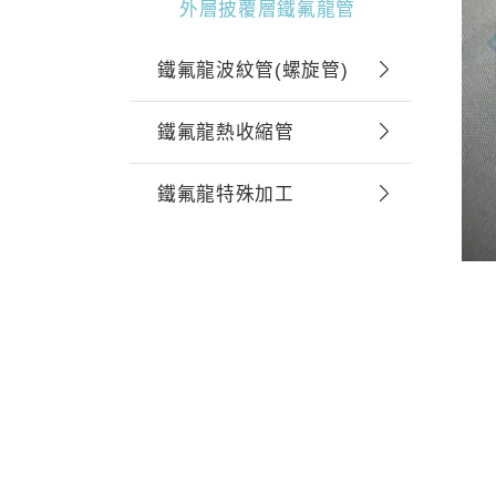
外層披覆層鐵氟龍管
鐵氟龍波紋管(螺旋管)
鐵氟龍熱收縮管
鐵氟龍特殊加工