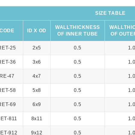
SIZE TABLE
WALLTHICKNESS
WALLTHI
CODE
ID X OD
OF INNER TUBE
OF OUTE
RET-25
2x5
0.5
1.
RET-36
3x6
0.5
1.
RE-47
4x7
0.5
1.
RET-58
5x8
0.5
1.
RET-69
6x9
0.5
1.
ET-811
8x11
0.5
1.
ET-912
9x12
0.5
1.