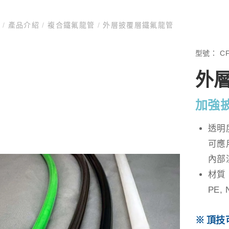
頁
/
產品介紹
/
複合鐵氟龍管
/
外層披覆層鐵氟龍管
型號：
CF
外
加強
透明
可應
內部
材質：P
PE,
頂技