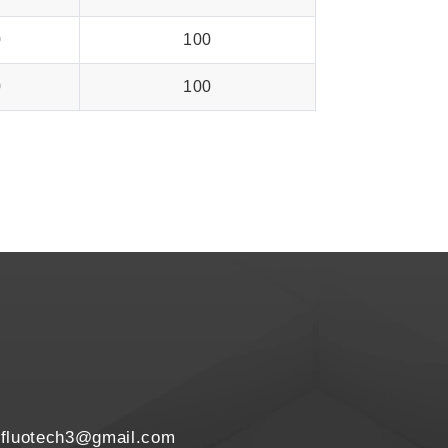
0
100
0
100
fluotech3@gmail.com