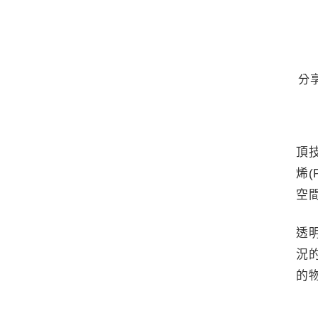
分
頂技
烯
空
透
況
的