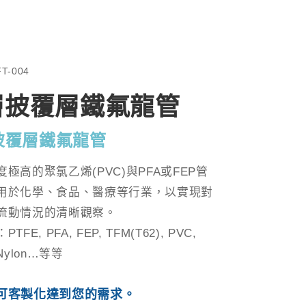
T-004
層披覆層鐵氟龍管
披覆層鐵氟龍管
度極高的聚氯乙烯(PVC)與PFA或FEP管
用於化學、食品、醫療等行業，以實現對
流動情況的清晰觀察。
TFE, PFA, FEP, TFM(T62), PVC,
 Nylon…等等
可客製化達到您的需求。