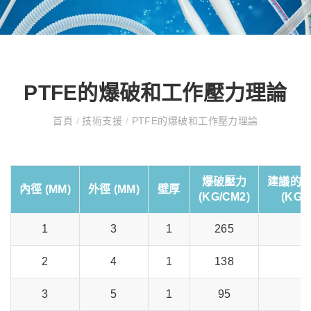
PTFE的爆破和工作壓力理論
首頁
/
技術支援
/
PTFE的爆破和工作壓力理論
爆破壓力
建議的
內徑 (MM)
外徑 (MM)
壁厚
(KG/CM2)
(KG/
1
3
1
265
6
2
4
1
138
3
3
5
1
95
2